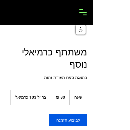
משתתף כרמיאלי
נוסף
בהצגת ספח תעודת זהות
80
שקלים
שעה
ש
צה"ל 103 כרמיאל
חדשים
ע
לביצוע הזמנה